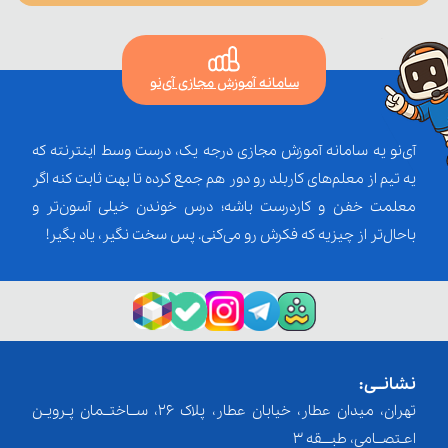
سامانه آموزش مجازی آی‌نو
آی‌نو یه سامانه آموزش مجازی درجه یک، درست وسط اینترنته که
یه تیم از معلم‌‌های کاربلد رو دور هم جمع کرده تا بهت ثابت کنه اگر
معلمت خفن و کاردرست باشه؛ درس خوندن خیلی آسون‌تر و
باحال‌تر از چیزیه که فکرش رو می‌کنی. پس سخت نگیر، یاد بگیر!
نشانــی:
تهران، میدان عطار، خیابان عطار، پلاک 26، ســاختــمان پـرویـن
اعـتصــامی، طبـــقه 3