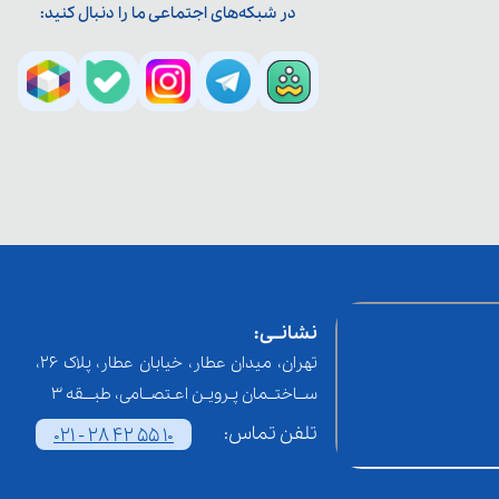
در شبکه‌های اجتماعی ما را دنبال کنید:
نشانــی:
تهران، میدان عطار، خیابان عطار، پلاک 26،
ســاختــمان پـرویـن اعـتصــامی، طبـــقه 3
تلفن تماس:
021 - 28 42 55 10