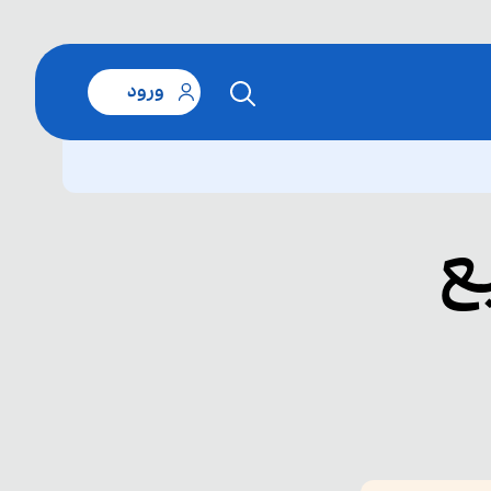
ورود
ع