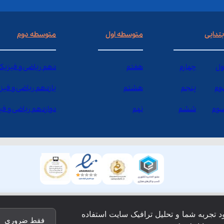
بتدایی
متوسطه اول
متوسطه دوم
ول
چهارم
هفتم
دهم ریاضی و فیزیک
وم
پنجم
هشتم
یازدهم ریاضی و فیز
وم
ششم
نهم
دوازدهم ریاضی و ف
ود تجربه شما و تحلیل ترافیک سایت استفاده
فقط ضروری