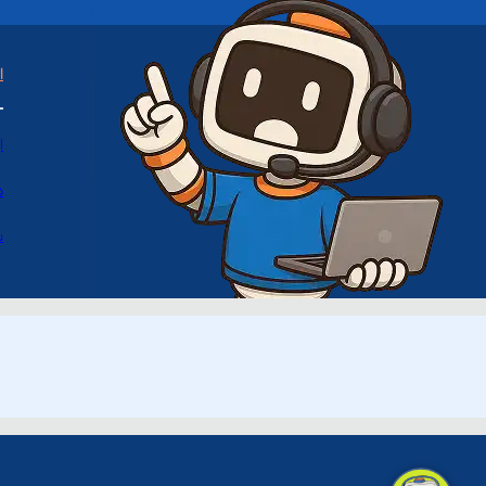
ا
ا
د
س