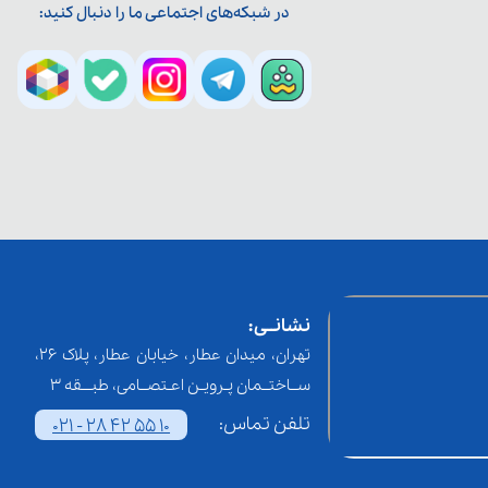
در شبکه‌های اجتماعی ما را دنبال کنید:
نشانــی:
تهران، میدان عطار، خیابان عطار، پلاک 26،
ســاختــمان پـرویـن اعـتصــامی، طبـــقه 3
تلفن تماس:
021 - 28 42 55 10