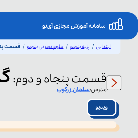
ابتدایی
پایه پنجم
علوم تجربی پنجم
قسمت پنجا
گی
قسمت
پنجاه و دوم
:
مدرس:
سلمان
زرکوب
ویدیو
This
is
led or because the format is not supported.
a