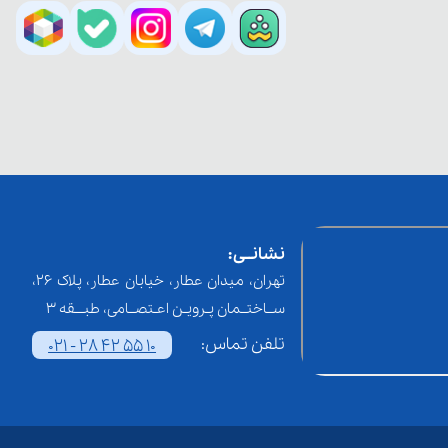
نشانــی:
تهران، میدان عطار، خیابان عطار، پلاک 26،
ســاختــمان پـرویـن اعـتصــامی، طبـــقه 3
تلفن تماس:
021 - 28 42 55 10