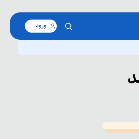
ورود
د
T