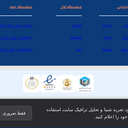
بتدایی
متوسطه اول
متوسطه دوم
ول
چهارم
هفتم
دهم ریاضی و فیزیک
وم
پنجم
هشتم
یازدهم ریاضی و فیز
وم
ششم
نهم
دوازدهم ریاضی و ف
ود تجربه شما و تحلیل ترافیک سایت استفاده
فقط ضروری
ود را اعلام کنید.
ق این وبسایت نزد شرکت فن آوری شبکه آموزش دانش نویان محفو