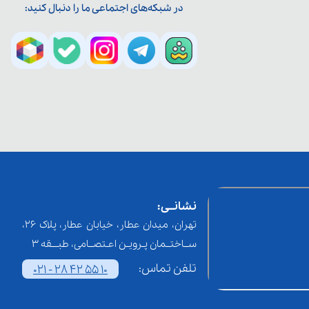
در شبکه‌های اجتماعی ما را دنبال کنید:
نشانــی:
تهران، میدان عطار، خیابان عطار، پلاک 26،
ســاختــمان پـرویـن اعـتصــامی، طبـــقه 3
تلفن تماس:
021 - 28 42 55 10