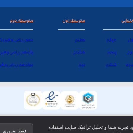
بتدایی
متوسطه اول
متوسطه دوم
ول
چهارم
هفتم
دهم ریاضی و فیزیک
وم
پنجم
هشتم
یازدهم ریاضی و فیز
وم
ششم
نهم
دوازدهم ریاضی و ف
ود تجربه شما و تحلیل ترافیک سایت استفاده
فقط ضروری