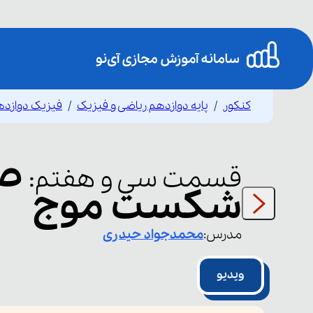
کنکور
پایه دوازدهم ریاضی و فیزیک
فیزیک دوازده
صد
قسمت
سی و هفتم
:
شکست موج
مدرس:
محمدجواد
حیدری
ویدیو