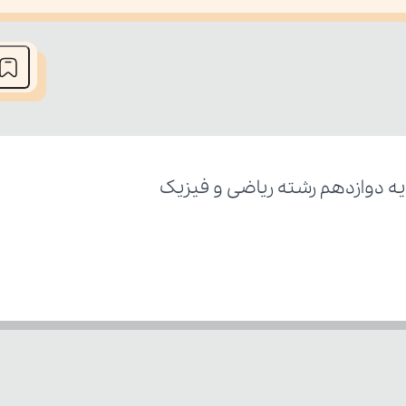
he media could not be loaded, either because the server or network fai
ه دوازدهم رشته ریاضی و فیزیک