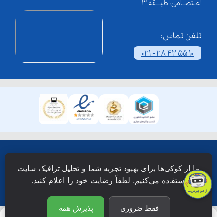
اعـتصــامی، طبـــقه 3
تلفن تماس:
021 - 28 42 55 10
همۀ حقوق این وبسایت نزد شرکت فن آوری شبکه آموزش
ما از کوکی‌ها برای بهبود تجربه شما و تحلیل ترافیک سایت
دانش نویان محفوظ است.
استفاده می‌کنیم. لطفاً رضایت خود را اعلام کنید.
فقط ضروری
پذیرش همه