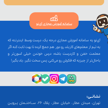
سامانه آموزش مجازی آی‌نو
آی‌نو یه سامانه آموزش مجازی درجه یک، درست وسط اینترنته که
یه تیم از معلم‌‌های کاربلد رو دور هم جمع کرده تا بهت ثابت کنه اگر
معلمت خفن و کاردرست باشه؛ درس خوندن خیلی آسون‌تر و
باحال‌تر از چیزیه که فکرش رو می‌کنی. پس سخت نگیر، یاد بگیر!
نشانــی:
تهران، میدان عطار، خیابان عطار، پلاک 26، ســاختــمان پـرویـن