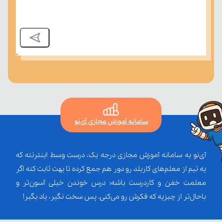
سامانه آموزش مجازی آی‌نو
آی‌نو یه سامانه آموزش مجازی درجه یک، درست وسط اینترنته که
یه تیم از معلم‌‌های کاربلد رو دور هم جمع کرده تا بهت ثابت کنه اگر
معلمت خفن و کاردرست باشه؛ درس خوندن خیلی آسون‌تر و
باحال‌تر از چیزیه که فکرش رو می‌کنی. پس سخت نگیر، یاد بگیر!