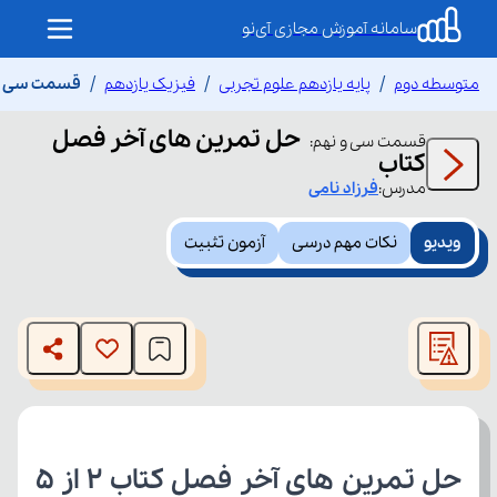
سامانه آموزش مجازی آی‌نو
متوسطه دوم
پایه یازدهم علوم تجربی
فیزیک یازدهم
قسمت سی و 
حل تمرین های آخر فصل
قسمت
سی و نهم
:
کتاب
مدرس:
فرزاد
نامی
ویدیو
نکات مهم درسی
آزمون تثبیت
This
is
The media could not be loaded, either because the server
a
modal
or network failed or because the format is not supported.
window.