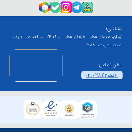
نشانــی:
تهران، میدان عطار، خیابان عطار، پلاک 26، ســاختــمان پـرویـن
اعـتصــامی، طبـــقه 3
تلفن تماس:
021 - 28 42 55 10