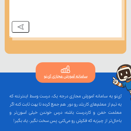
سامانه آموزش مجازی آی‌نو
آی‌نو یه سامانه آموزش مجازی درجه یک، درست وسط اینترنته که
یه تیم از معلم‌‌های کاربلد رو دور هم جمع کرده تا بهت ثابت کنه اگر
معلمت خفن و کاردرست باشه؛ درس خوندن خیلی آسون‌تر و
باحال‌تر از چیزیه که فکرش رو می‌کنی. پس سخت نگیر، یاد بگیر!