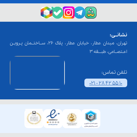
نشانــی:
تهران، میدان عطار، خیابان عطار، پلاک 26، ســاختــمان پـرویـن
اعـتصــامی، طبـــقه 3
تلفن تماس:
021 - 28 42 55 10