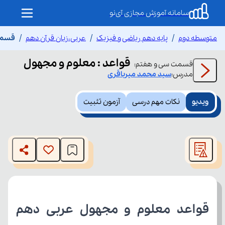
سامانه آموزش مجازی آی‌نو
متوسطه دوم
پایه دهم ریاضی و فیزیک
عربی،زبان قرآن دهم
قسمت 
قواعد : معلوم و مجهول
قسمت
سی و هفتم
:
مدرس:
سید محمد
میرباقری
ویدیو
نکات مهم درسی
آزمون تثبیت
This
is
The media could not be loaded, either because the server
a
modal
or network failed or because the format is not supported.
window.