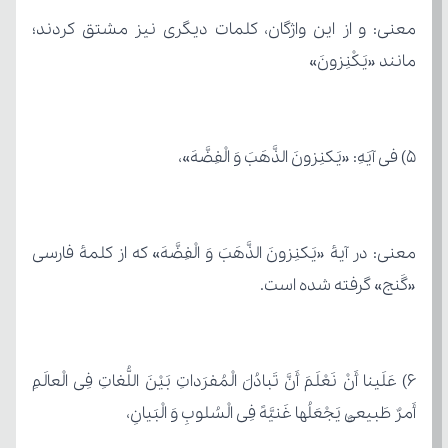
مانند «یَکْنِزونَ»
5) فی آیَهِ: «یَکنِزونَ الذَّهَبَ وَ الْفِضَّهَ»،
«گَنج» گرفته شده است.
أَمرٌ طَبیعیٌّ یَجْعَلُها غَنیَّهً فِی الْسُلوبِ وَ الْبَیانِ،