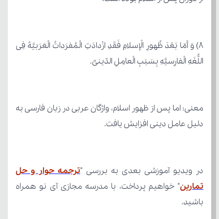
اللُّغَهِ الْفارِسیَّهِ بِسَبَبِ الْعامِلِ الدّینیِّ.
دلیل عامل دینی افزایش یافت.
در ویدیو آموزشی بعدی به بررسی "
تمارین
باشید.