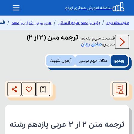
سامانه آموزش مجازی آی‌نو
متوسطه دوم
پایه یازدهم علوم انسانی
عربی،زبان قرآن یازدهم
قسم
ترجمه متن ( ۲ از ۲)
قسمت
سی و پنجم
:
مدرس:
صادق
رزبان
ویدیو
نکات مهم درسی
آزمون تثبیت
This
is
The media could not be loaded, either because the server
a
modal
or network failed or because the format is not supported.
window.