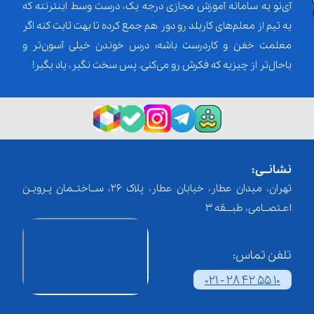
آی‌نو یه سامانه آموزش مجازی درجه یک، درست وسط اینترنته که
یه تیم از معلم‌‌های کاربلد رو دور هم جمع کرده تا بهت ثابت کنه اگر
معلمت خفن و کاردرست باشه؛ درس خوندن خیلی آسون‌تر و
باحال‌تر از چیزیه که فکرش رو می‌کنی. پس سخت نگیر، یاد بگیر!
نشانــی:
تهران، میدان عطار، خیابان عطار، پلاک 26، ســاختــمان پـرویـن
اعـتصــامی، طبـــقه 3
تلفن تماس:
021 - 28 42 55 10