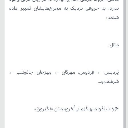
شدند؛
مثال:
شَرشَف و...
4) وَ اشتَقّوا مِنها کَلِماتٍ أُخریٰ، مِثلُ «یَکْنِزونَ»