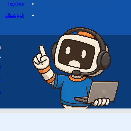
معلم‌ها
فروشگاه
ا
ا
د
س