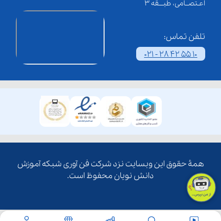
اعـتصــامی، طبـــقه 3
تلفن تماس:
021 - 28 42 55 10
همۀ حقوق این وبسایت نزد شرکت فن آوری شبکه آموزش
دانش نویان محفوظ است.