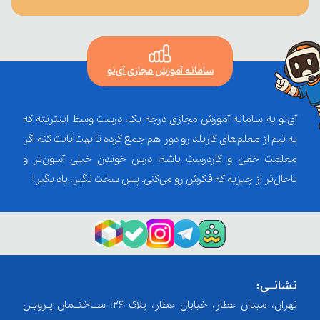
سامانه آموزش مجازی آی‌نو
آی‌نو یه سامانه آموزش مجازی درجه یک، درست وسط اینترنته که
یه تیم از معلم‌‌های کاربلد رو دور هم جمع کرده تا بهت ثابت کنه اگر
معلمت خفن و کاردرست باشه؛ درس خوندن خیلی آسون‌تر و
باحال‌تر از چیزیه که فکرش رو می‌کنی. پس سخت نگیر، یاد بگیر!
نشانــی:
تهران، میدان عطار، خیابان عطار، پلاک 26، ســاختــمان پـرویـن