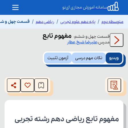
سامانه آموزش مجازی آی‌نو
متوسطه دوم
پایه دهم علوم تجربی
ریاضی دهم
قسمت چهل و ششم
مفهوم تابع
قسمت
چهل و ششم
:
مدرس:
علیرضا
شیخ عطار
ویدیو
نکات مهم درسی
آزمون تثبیت
This
is
The media could not be loaded, either because the server
a
modal
or network failed or because the format is not supported.
window.
مفهوم تابع ریاضی دهم رشته تجربی