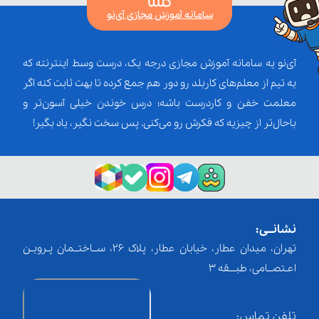
سامانه آموزش مجازی آی‌نو
آی‌نو یه سامانه آموزش مجازی درجه یک، درست وسط اینترنته که
یه تیم از معلم‌‌های کاربلد رو دور هم جمع کرده تا بهت ثابت کنه اگر
معلمت خفن و کاردرست باشه؛ درس خوندن خیلی آسون‌تر و
باحال‌تر از چیزیه که فکرش رو می‌کنی. پس سخت نگیر، یاد بگیر!
نشانــی:
تهران، میدان عطار، خیابان عطار، پلاک 26، ســاختــمان پـرویـن
اعـتصــامی، طبـــقه 3
تلفن تماس: