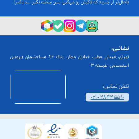
باحال‌تر از چیزیه که فکرش رو می‌کنی. پس سخت نگیر، یاد بگیر!
نشانــی:
تهران، میدان عطار، خیابان عطار، پلاک 26، ســاختــمان پـرویـن
اعـتصــامی، طبـــقه 3
تلفن تماس:
021 - 28 42 55 10