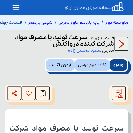
سامانه آموزش مجازی آی‌نو
متوسطه دوم
پایه یازدهم علوم تجربی
شیمی یازدهم
قسمت چهلم س
سرعت تولید یا مصرف مواد
قسمت
چهلم
:
شرکت کننده درواکنش
مدرس:
سعید
محسن زاده
ویدیو
نکات مهم درسی
آزمون تثبیت
This
is
The media could not be loaded, either because the server
a
modal
or network failed or because the format is not supported.
window.