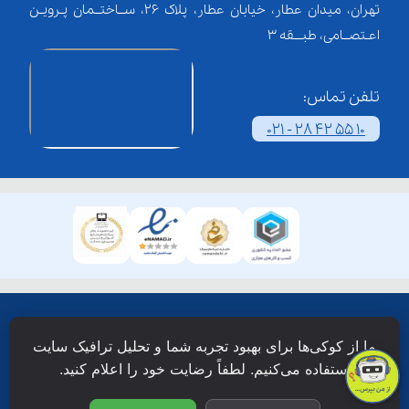
تهران، میدان عطار، خیابان عطار، پلاک 26، ســاختــمان پـرویـن
اعـتصــامی، طبـــقه 3
تلفن تماس:
021 - 28 42 55 10
همۀ حقوق این وبسایت نزد شرکت فن آوری شبکه آموزش
ما از کوکی‌ها برای بهبود تجربه شما و تحلیل ترافیک سایت
دانش نویان محفوظ است.
استفاده می‌کنیم. لطفاً رضایت خود را اعلام کنید.