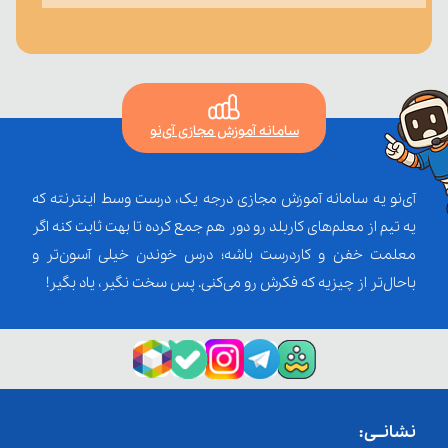
سامانه آموزش مجازی آی‌نو
آی‌نو یه سامانه آموزش مجازی درجه یک، درست وسط اینترنته که
یه تیم از معلم‌‌های کاربلد رو دور هم جمع کرده تا بهت ثابت کنه اگر
معلمت خفن و کاردرست باشه؛ درس خوندن خیلی آسون‌تر و
باحال‌تر از چیزیه که فکرش رو می‌کنی. پس سخت نگیر، یاد بگیر!
نشانــی: