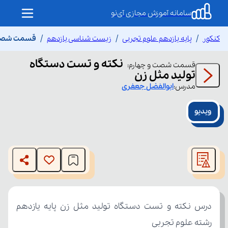
سامانه آموزش مجازی آی‌نو
کنکور
پایه یازدهم علوم تجربی
زیست شناسی یازدهم
قسمت شصت و
نکته و تست دستگاه
قسمت
شصت و چهارم
:
تولید مثل زن
مدرس:
ابوالفضل
جعفری
ویدیو
This
is
The media could not be loaded, either because the server
a
modal
or network failed or because the format is not supported.
window.
رشته علوم تجربی