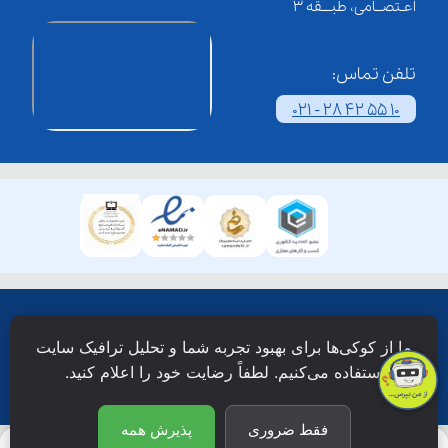
اعـتصــامی، طبـــقه 3
تلفن تماس:
021 - 28 42 55 10
همۀ حقوق این وبسایت نزد شرکت فن آوری شبکه آموزش
ما از کوکی‌ها برای بهبود تجربه شما و تحلیل ترافیک سایت
دانش نویان محفوظ است.
استفاده می‌کنیم. لطفاً رضایت خود را اعلام کنید.
فقط ضروری
پذیرش همه