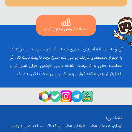
سامانه آموزش مجازی آی‌نو
آی‌نو یه سامانه آموزش مجازی درجه یک، درست وسط اینترنته که
یه تیم از معلم‌‌های کاربلد رو دور هم جمع کرده تا بهت ثابت کنه اگر
معلمت خفن و کاردرست باشه؛ درس خوندن خیلی آسون‌تر و
باحال‌تر از چیزیه که فکرش رو می‌کنی. پس سخت نگیر، یاد بگیر!
نشانــی:
تهران، میدان عطار، خیابان عطار، پلاک 26، ســاختــمان پـرویـن