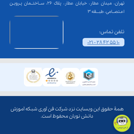
تهران، میدان عطار، خیابان عطار، پلاک 26، ســاختــمان پـرویـن
اعـتصــامی، طبـــقه 3
تلفن تماس:
021 - 28 42 55 10
همۀ حقوق این وبسایت نزد شرکت فن آوری شبکه آموزش
دانش نویان محفوظ است.