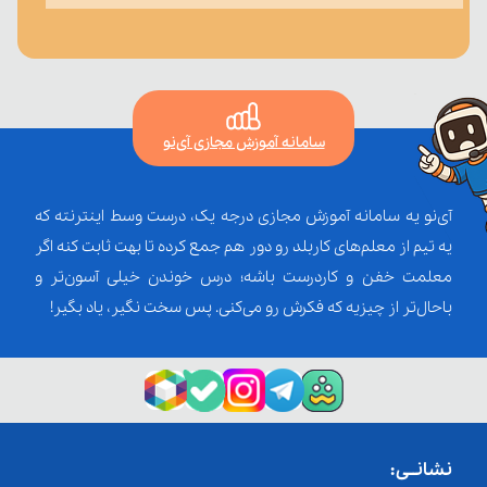
سامانه آموزش مجازی آی‌نو
آی‌نو یه سامانه آموزش مجازی درجه یک، درست وسط اینترنته که
یه تیم از معلم‌‌های کاربلد رو دور هم جمع کرده تا بهت ثابت کنه اگر
معلمت خفن و کاردرست باشه؛ درس خوندن خیلی آسون‌تر و
باحال‌تر از چیزیه که فکرش رو می‌کنی. پس سخت نگیر، یاد بگیر!
نشانــی: