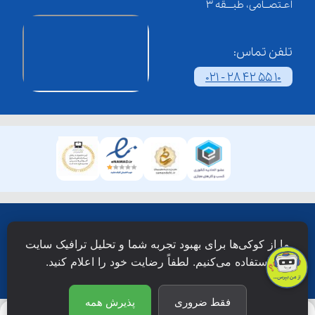
اعـتصــامی، طبـــقه 3
تلفن تماس:
021 - 28 42 55 10
همۀ حقوق این وبسایت نزد شرکت فن آوری شبکه آموزش
ما از کوکی‌ها برای بهبود تجربه شما و تحلیل ترافیک سایت
دانش نویان محفوظ است.
استفاده می‌کنیم. لطفاً رضایت خود را اعلام کنید.
فقط ضروری
پذیرش همه