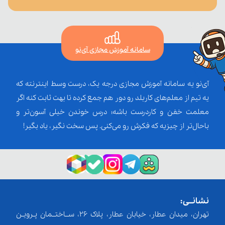
سامانه آموزش مجازی آی‌نو
آی‌نو یه سامانه آموزش مجازی درجه یک، درست وسط اینترنته که
یه تیم از معلم‌‌های کاربلد رو دور هم جمع کرده تا بهت ثابت کنه اگر
معلمت خفن و کاردرست باشه؛ درس خوندن خیلی آسون‌تر و
باحال‌تر از چیزیه که فکرش رو می‌کنی. پس سخت نگیر، یاد بگیر!
نشانــی:
تهران، میدان عطار، خیابان عطار، پلاک 26، ســاختــمان پـرویـن