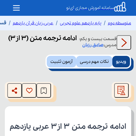
سامانه آموزش مجازی آی‌نو
متوسطه دوم
پایه یازدهم علوم تجربی
عربی،زبان قرآن یازدهم
قسمت
ادامه ترجمه متن (۳ از۳)
قسمت
بیست و یکم
:
مدرس:
صادق
رزبان
ویدیو
نکات مهم درسی
آزمون تثبیت
This
is
The media could not be loaded, either because the server
a
modal
or network failed or because the format is not supported.
window.