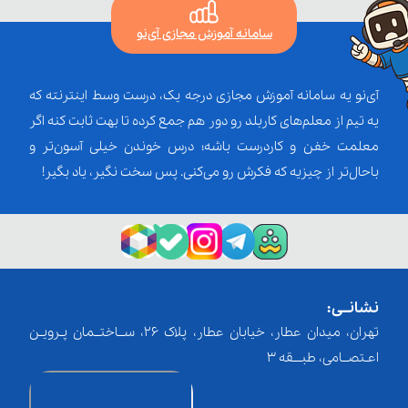
سامانه آموزش مجازی آی‌نو
آی‌نو یه سامانه آموزش مجازی درجه یک، درست وسط اینترنته که
یه تیم از معلم‌‌های کاربلد رو دور هم جمع کرده تا بهت ثابت کنه اگر
معلمت خفن و کاردرست باشه؛ درس خوندن خیلی آسون‌تر و
باحال‌تر از چیزیه که فکرش رو می‌کنی. پس سخت نگیر، یاد بگیر!
نشانــی:
تهران، میدان عطار، خیابان عطار، پلاک 26، ســاختــمان پـرویـن
اعـتصــامی، طبـــقه 3