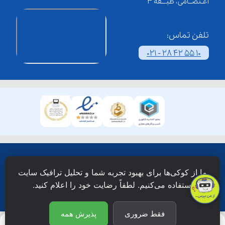
اعـتصــامی، طبـــقه 3
تلفن تماس:
021 - 28 42 55 10
همۀ حقوق این وبسایت نزد شرکت فن آوری شبکه آموزش
ما از کوکی‌ها برای بهبود تجربه شما و تحلیل ترافیک سایت
دانش نویان محفوظ است.
استفاده می‌کنیم. لطفاً رضایت خود را اعلام کنید.
فقط ضروری
پذیرش همه