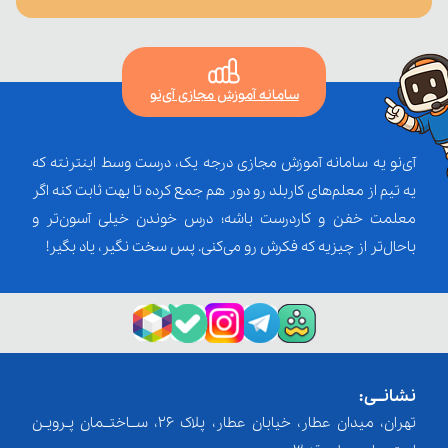
سامانه آموزش مجازی آی‌نو
آی‌نو یه سامانه آموزش مجازی درجه یک، درست وسط اینترنته که
یه تیم از معلم‌‌های کاربلد رو دور هم جمع کرده تا بهت ثابت کنه اگر
معلمت خفن و کاردرست باشه؛ درس خوندن خیلی آسون‌تر و
باحال‌تر از چیزیه که فکرش رو می‌کنی. پس سخت نگیر، یاد بگیر!
نشانــی:
تهران، میدان عطار، خیابان عطار، پلاک 26، ســاختــمان پـرویـن