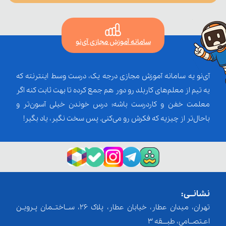
سامانه آموزش مجازی آی‌نو
آی‌نو یه سامانه آموزش مجازی درجه یک، درست وسط اینترنته که
یه تیم از معلم‌‌های کاربلد رو دور هم جمع کرده تا بهت ثابت کنه اگر
معلمت خفن و کاردرست باشه؛ درس خوندن خیلی آسون‌تر و
باحال‌تر از چیزیه که فکرش رو می‌کنی. پس سخت نگیر، یاد بگیر!
نشانــی:
تهران، میدان عطار، خیابان عطار، پلاک 26، ســاختــمان پـرویـن
اعـتصــامی، طبـــقه 3