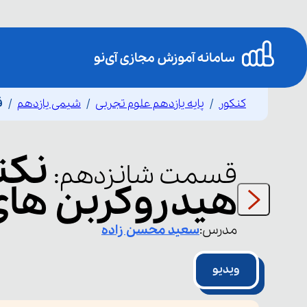
کنکور
پایه یازدهم علوم تجربی
شیمی یازدهم
ق
نکت
قسمت
شانزدهم
:
هیدروکربن های
مدرس:
سعید
محسن زاده
ویدیو