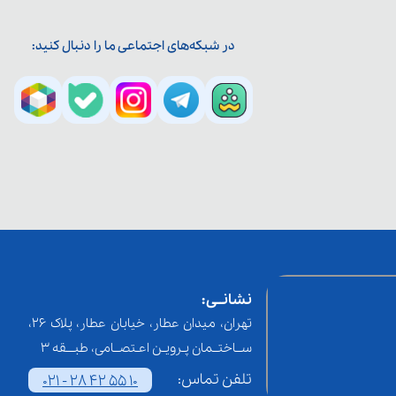
در شبکه‌های اجتماعی ما را دنبال کنید:
نشانــی:
تهران، میدان عطار، خیابان عطار، پلاک 26،
ســاختــمان پـرویـن اعـتصــامی، طبـــقه 3
تلفن تماس:
021 - 28 42 55 10