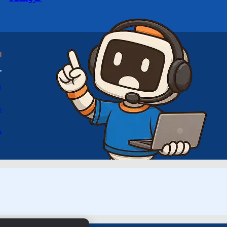
ا
ا
د
س