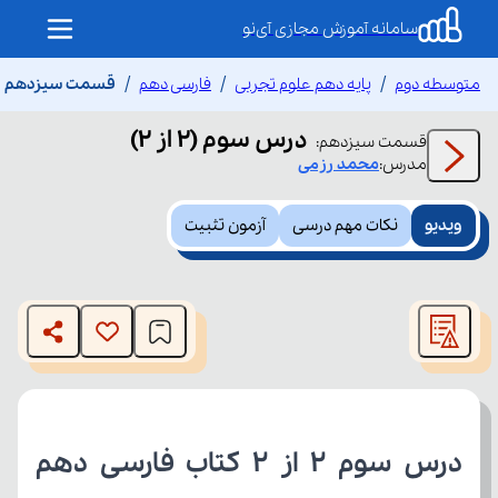
سامانه آموزش مجازی آی‌نو
متوسطه دوم
پایه دهم علوم تجربی
فارسی دهم
قسمت سیزدهم درس س
درس سوم (۲ از ۲)
قسمت
سیزدهم
:
مدرس:
محمد
رزمی
ویدیو
نکات مهم درسی
آزمون تثبیت
This
is
The media could not be loaded, either because the server
a
modal
or network failed or because the format is not supported.
window.