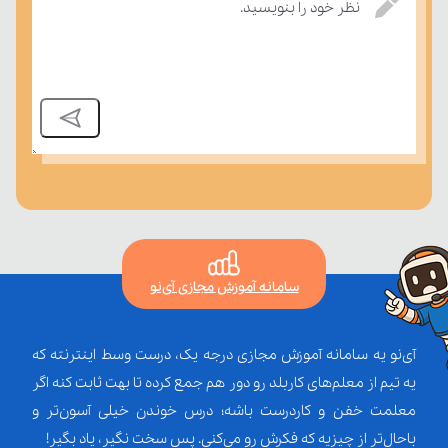
نظر خود را بنویسید.
سامانه آموزش مجازی آی‌نو
آی‌نو یه سامانه آموزش مجازی درجه یک، درست وسط اینترنته که
یه تیم از معلم‌‌های کاربلد رو دور هم جمع کرده تا بهت ثابت کنه اگر
معلمت خفن و کاردرست باشه؛ درس خوندن خیلی آسون‌تر و
باحال‌تر از چیزیه که فکرش رو می‌کنی. پس سخت نگیر، یاد بگیر!