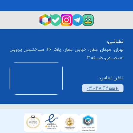
نشانــی:
تهران، میدان عطار، خیابان عطار، پلاک 26، ســاختــمان پـرویـن
اعـتصــامی، طبـــقه 3
تلفن تماس:
021 - 28 42 55 10