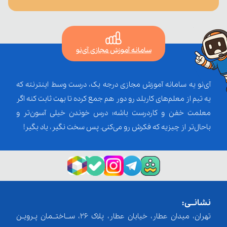
سامانه آموزش مجازی آی‌نو
آی‌نو یه سامانه آموزش مجازی درجه یک، درست وسط اینترنته که
یه تیم از معلم‌‌های کاربلد رو دور هم جمع کرده تا بهت ثابت کنه اگر
معلمت خفن و کاردرست باشه؛ درس خوندن خیلی آسون‌تر و
باحال‌تر از چیزیه که فکرش رو می‌کنی. پس سخت نگیر، یاد بگیر!
نشانــی:
تهران، میدان عطار، خیابان عطار، پلاک 26، ســاختــمان پـرویـن