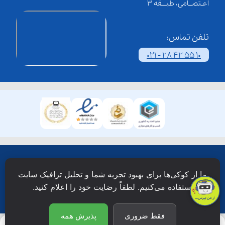
اعـتصــامی، طبـــقه 3
تلفن تماس:
021 - 28 42 55 10
همۀ حقوق این وبسایت نزد شرکت فن آوری شبکه آموزش
ما از کوکی‌ها برای بهبود تجربه شما و تحلیل ترافیک سایت
دانش نویان محفوظ است.
استفاده می‌کنیم. لطفاً رضایت خود را اعلام کنید.
فقط ضروری
پذیرش همه