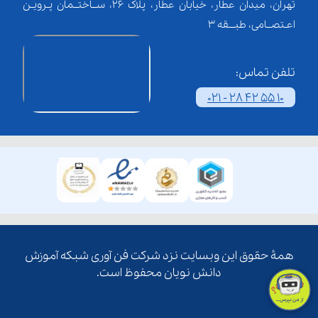
تهران، میدان عطار، خیابان عطار، پلاک 26، ســاختــمان پـرویـن
اعـتصــامی، طبـــقه 3
تلفن تماس:
021 - 28 42 55 10
همۀ حقوق این وبسایت نزد شرکت فن آوری شبکه آموزش
دانش نویان محفوظ است.