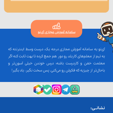
سامانه آموزش مجازی آی‌نو
آی‌نو یه سامانه آموزش مجازی درجه یک، درست وسط اینترنته که
یه تیم از معلم‌‌های کاربلد رو دور هم جمع کرده تا بهت ثابت کنه اگر
معلمت خفن و کاردرست باشه؛ درس خوندن خیلی آسون‌تر و
باحال‌تر از چیزیه که فکرش رو می‌کنی. پس سخت نگیر، یاد بگیر!
نشانــی: