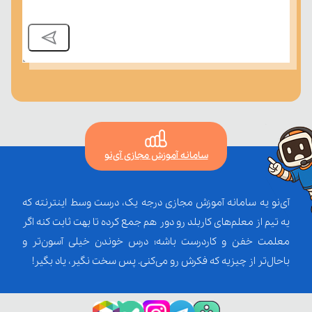
سامانه آموزش مجازی آی‌نو
آی‌نو یه سامانه آموزش مجازی درجه یک، درست وسط اینترنته که
یه تیم از معلم‌‌های کاربلد رو دور هم جمع کرده تا بهت ثابت کنه اگر
معلمت خفن و کاردرست باشه؛ درس خوندن خیلی آسون‌تر و
باحال‌تر از چیزیه که فکرش رو می‌کنی. پس سخت نگیر، یاد بگیر!