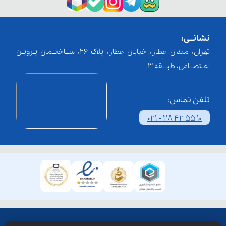
نشانــی:
تهران، میدان عطار، خیابان عطار، پلاک 26، ســاختــمان پـرویـن
اعـتصــامی، طبـــقه 3
تلفن تماس:
021 - 28 42 55 10