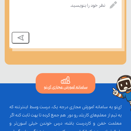
درسی بسنجند.
نظر خود را بنویسید.
سامانه آموزش مجازی آی‌نو
آی‌نو یه سامانه آموزش مجازی درجه یک، درست وسط اینترنته که
یه تیم از معلم‌‌های کاربلد رو دور هم جمع کرده تا بهت ثابت کنه اگر
معلمت خفن و کاردرست باشه؛ درس خوندن خیلی آسون‌تر و