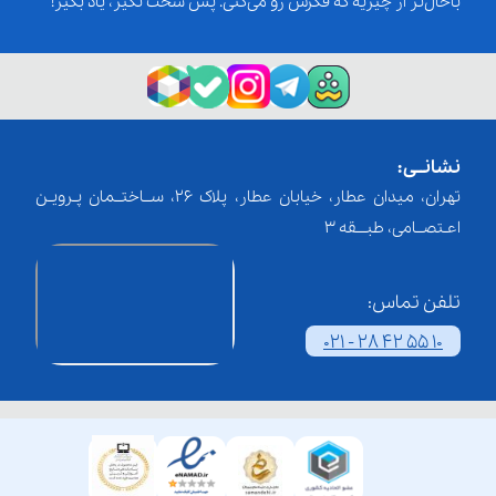
باحال‌تر از چیزیه که فکرش رو می‌کنی. پس سخت نگیر، یاد بگیر!
نشانــی:
تهران، میدان عطار، خیابان عطار، پلاک 26، ســاختــمان پـرویـن
اعـتصــامی، طبـــقه 3
تلفن تماس:
021 - 28 42 55 10