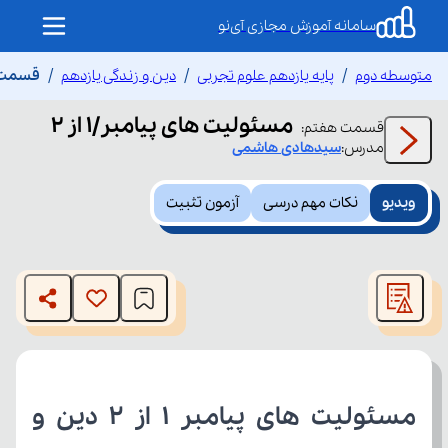
سامانه آموزش مجازی آی‌نو
متوسطه دوم
پایه یازدهم علوم تجربی
دین و زندگی یازدهم
قسمت هف
مسئولیت های پیامبر/1 از ۲
قسمت
هفتم
:
مدرس:
سیدهادی
هاشمی
ویدیو
نکات مهم درسی
آزمون تثبیت
This
is
The media could not be loaded, either because the server
a
modal
or network failed or because the format is not supported.
window.