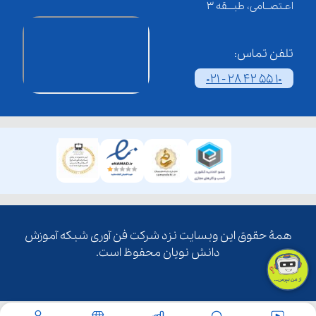
اعـتصــامی، طبـــقه 3
تلفن تماس:
021 - 28 42 55 10
همۀ حقوق این وبسایت نزد شرکت فن آوری شبکه آموزش
دانش نویان محفوظ است.