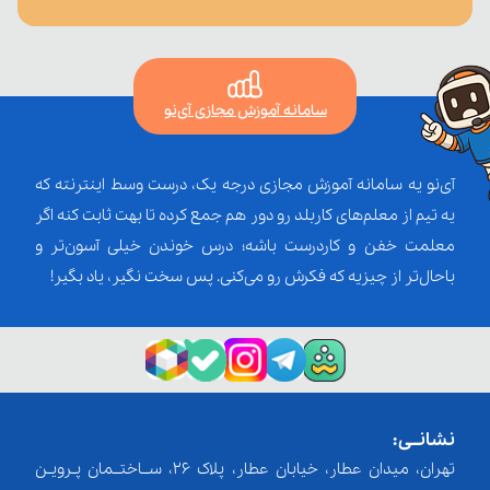
سامانه آموزش مجازی آی‌نو
آی‌نو یه سامانه آموزش مجازی درجه یک، درست وسط اینترنته که
یه تیم از معلم‌‌های کاربلد رو دور هم جمع کرده تا بهت ثابت کنه اگر
معلمت خفن و کاردرست باشه؛ درس خوندن خیلی آسون‌تر و
باحال‌تر از چیزیه که فکرش رو می‌کنی. پس سخت نگیر، یاد بگیر!
نشانــی:
تهران، میدان عطار، خیابان عطار، پلاک 26، ســاختــمان پـرویـن