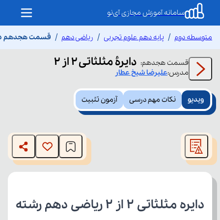
سامانه آموزش مجازی آی‌نو
متوسطه دوم
پایه دهم علوم تجربی
ریاضی دهم
قسمت هجدهم دایرۀ م
دایرۀ مثلثاتی 2 از 2
قسمت
هجدهم
:
مدرس:
علیرضا
شیخ عطار
ویدیو
نکات مهم درسی
آزمون تثبیت
This
is
The media could not be loaded, either because the server
a
modal
or network failed or because the format is not supported.
window.