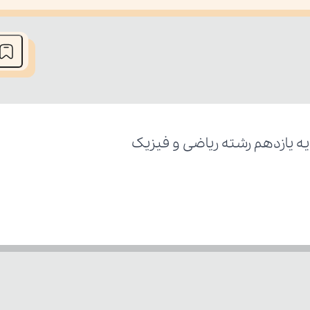
he media could not be loaded, either because the server or network fai
ه یازدهم رشته ریاضی و فیزیک