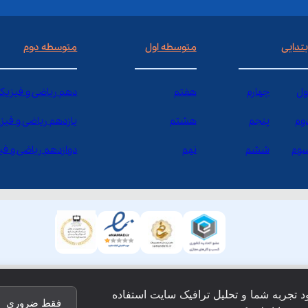
بتدایی
متوسطه اول
متوسطه دوم
ول
چهارم
هفتم
دهم ریاضی و فیزیک
وم
پنجم
هشتم
یازدهم ریاضی و فیز
وم
ششم
نهم
دوازدهم ریاضی و ف
ود تجربه شما و تحلیل ترافیک سایت استفاده
فقط ضروری