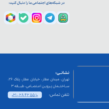
در شبکه‌های اجتماعی ما را دنبال کنید:
نشانــی:
تهران، میدان عطار، خیابان عطار، پلاک 26،
ســاختــمان پـرویـن اعـتصــامی، طبـــقه 3
تلفن تماس:
021 - 28 42 55 10