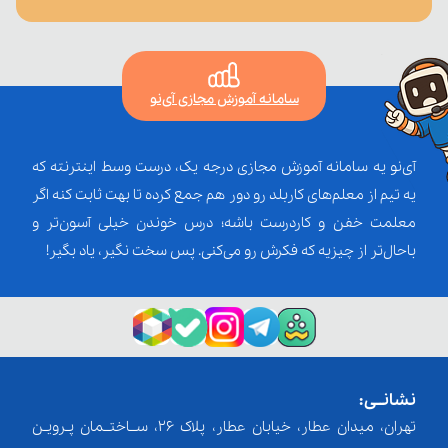
سامانه آموزش مجازی آی‌نو
آی‌نو یه سامانه آموزش مجازی درجه یک، درست وسط اینترنته که
یه تیم از معلم‌‌های کاربلد رو دور هم جمع کرده تا بهت ثابت کنه اگر
معلمت خفن و کاردرست باشه؛ درس خوندن خیلی آسون‌تر و
باحال‌تر از چیزیه که فکرش رو می‌کنی. پس سخت نگیر، یاد بگیر!
نشانــی:
تهران، میدان عطار، خیابان عطار، پلاک 26، ســاختــمان پـرویـن