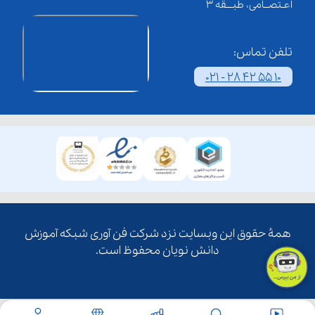
اعـتصــامی، طبـــقه 3
تلفن تماس:
021 - 28 42 55 10
همۀ حقوق این وبسایت نزد شرکت فن آوری شبکه آموزش
دانش نویان محفوظ است.