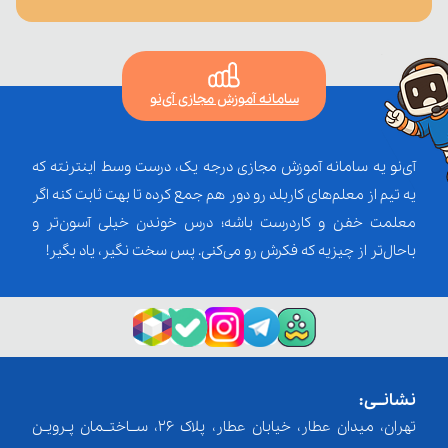
سامانه آموزش مجازی آی‌نو
آی‌نو یه سامانه آموزش مجازی درجه یک، درست وسط اینترنته که
یه تیم از معلم‌‌های کاربلد رو دور هم جمع کرده تا بهت ثابت کنه اگر
معلمت خفن و کاردرست باشه؛ درس خوندن خیلی آسون‌تر و
باحال‌تر از چیزیه که فکرش رو می‌کنی. پس سخت نگیر، یاد بگیر!
نشانــی:
تهران، میدان عطار، خیابان عطار، پلاک 26، ســاختــمان پـرویـن