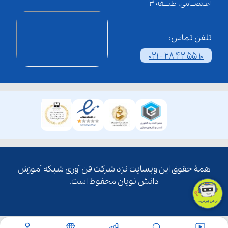
اعـتصــامی، طبـــقه 3
تلفن تماس:
021 - 28 42 55 10
همۀ حقوق این وبسایت نزد شرکت فن آوری شبکه آموزش
دانش نویان محفوظ است.