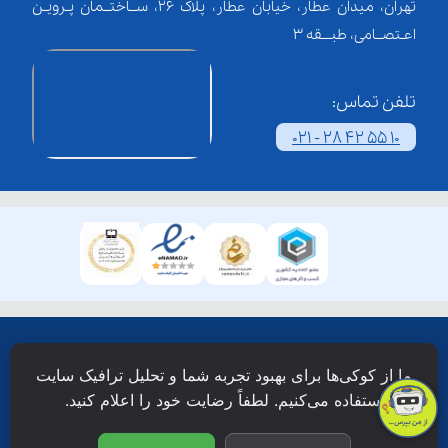
تهران، میدان عطار، خیابان عطار، پلاک 26، ســاختــمان پـرویـن
اعـتصــامی، طبـــقه 3
تلفن تماس:
021 - 28 42 55 10
همۀ حقوق این وبسایت نزد شرکت فن آوری شبکه آموزش
ما از کوکی‌ها برای بهبود تجربه شما و تحلیل ترافیک سایت
دانش نویان محفوظ است.
استفاده می‌کنیم. لطفاً رضایت خود را اعلام کنید.