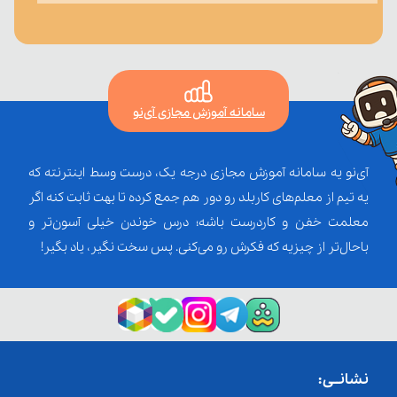
سامانه آموزش مجازی آی‌نو
آی‌نو یه سامانه آموزش مجازی درجه یک، درست وسط اینترنته که
یه تیم از معلم‌‌های کاربلد رو دور هم جمع کرده تا بهت ثابت کنه اگر
معلمت خفن و کاردرست باشه؛ درس خوندن خیلی آسون‌تر و
باحال‌تر از چیزیه که فکرش رو می‌کنی. پس سخت نگیر، یاد بگیر!
نشانــی: