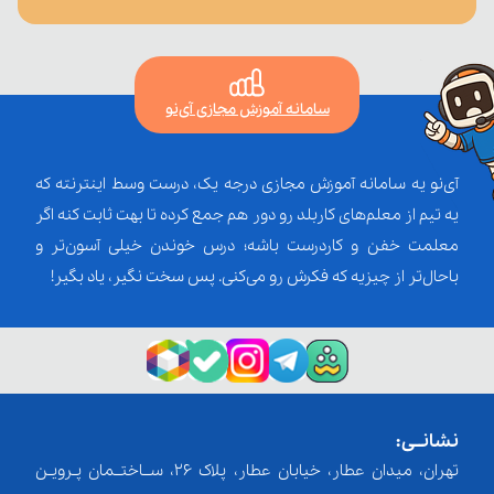
سامانه آموزش مجازی آی‌نو
آی‌نو یه سامانه آموزش مجازی درجه یک، درست وسط اینترنته که
یه تیم از معلم‌‌های کاربلد رو دور هم جمع کرده تا بهت ثابت کنه اگر
معلمت خفن و کاردرست باشه؛ درس خوندن خیلی آسون‌تر و
باحال‌تر از چیزیه که فکرش رو می‌کنی. پس سخت نگیر، یاد بگیر!
نشانــی:
تهران، میدان عطار، خیابان عطار، پلاک 26، ســاختــمان پـرویـن