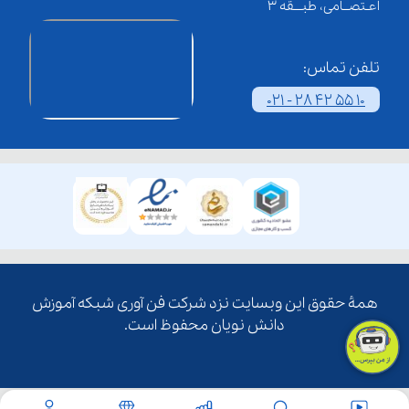
اعـتصــامی، طبـــقه 3
تلفن تماس:
021 - 28 42 55 10
همۀ حقوق این وبسایت نزد شرکت فن آوری شبکه آموزش
دانش نویان محفوظ است.