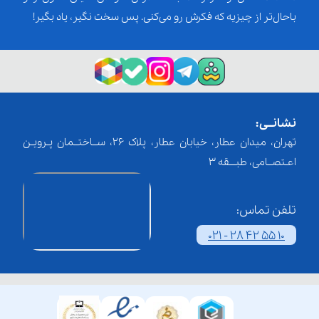
باحال‌تر از چیزیه که فکرش رو می‌کنی. پس سخت نگیر، یاد بگیر!
نشانــی:
تهران، میدان عطار، خیابان عطار، پلاک 26، ســاختــمان پـرویـن
اعـتصــامی، طبـــقه 3
تلفن تماس:
021 - 28 42 55 10