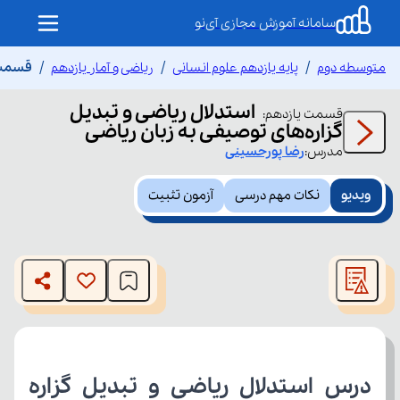
سامانه آموزش مجازی آی‌نو
متوسطه دوم
پایه یازدهم علوم انسانی
ریاضی و آمار یازدهم
قسمت ی
استدلال ریاضی و تبدیل
قسمت
یازدهم
:
گزاره‌های توصیفی به زبان ریاضی
مدرس:
رضا
پورحسینی
ویدیو
نکات مهم درسی
آزمون تثبیت
This
is
The media could not be loaded, either because the server
a
modal
or network failed or because the format is not supported.
window.