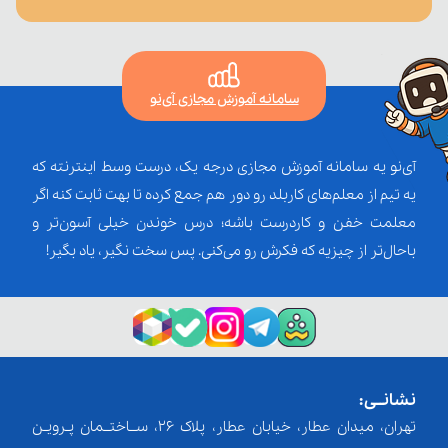
سامانه آموزش مجازی آی‌نو
آی‌نو یه سامانه آموزش مجازی درجه یک، درست وسط اینترنته که
یه تیم از معلم‌‌های کاربلد رو دور هم جمع کرده تا بهت ثابت کنه اگر
معلمت خفن و کاردرست باشه؛ درس خوندن خیلی آسون‌تر و
باحال‌تر از چیزیه که فکرش رو می‌کنی. پس سخت نگیر، یاد بگیر!
نشانــی:
تهران، میدان عطار، خیابان عطار، پلاک 26، ســاختــمان پـرویـن