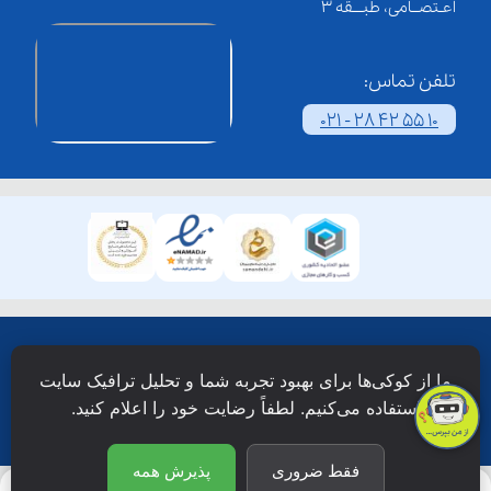
اعـتصــامی، طبـــقه 3
تلفن تماس:
021 - 28 42 55 10
همۀ حقوق این وبسایت نزد شرکت فن آوری شبکه آموزش
ما از کوکی‌ها برای بهبود تجربه شما و تحلیل ترافیک سایت
دانش نویان محفوظ است.
استفاده می‌کنیم. لطفاً رضایت خود را اعلام کنید.
فقط ضروری
پذیرش همه