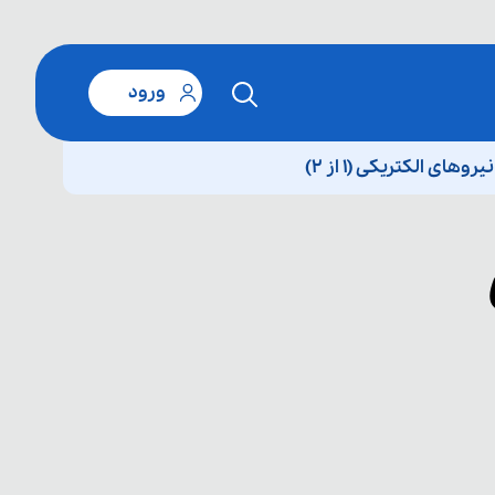
ورود
 الکتریکی (۱ از ۲)