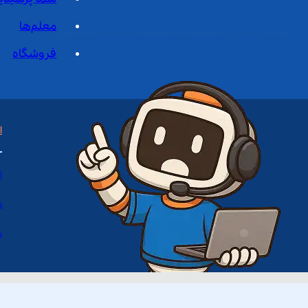
معلم‌ها
فروشگاه
ا
ا
د
س