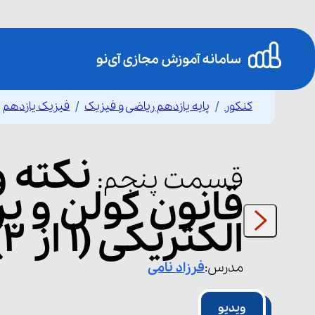
کنکور
پایه یازدهم ریاضی و فیزیک
فیزیک یازدهم
نکته 
قسمت
پنجم
:
قانون کولن و ب
الکتریکی (۱ از ۲)
مدرس:
فرزاد
نامی
ویدیو