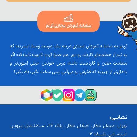
سامانه آموزش مجازی آی‌نو
آی‌نو یه سامانه آموزش مجازی درجه یک، درست وسط اینترنته که
یه تیم از معلم‌‌های کاربلد رو دور هم جمع کرده تا بهت ثابت کنه اگر
معلمت خفن و کاردرست باشه؛ درس خوندن خیلی آسون‌تر و
باحال‌تر از چیزیه که فکرش رو می‌کنی. پس سخت نگیر، یاد بگیر!
نشانــی:
تهران، میدان عطار، خیابان عطار، پلاک 26، ســاختــمان پـرویـن
اعـتصــامی، طبـــقه 3