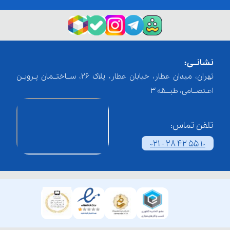
نشانــی:
تهران، میدان عطار، خیابان عطار، پلاک 26، ســاختــمان پـرویـن
اعـتصــامی، طبـــقه 3
تلفن تماس:
021 - 28 42 55 10