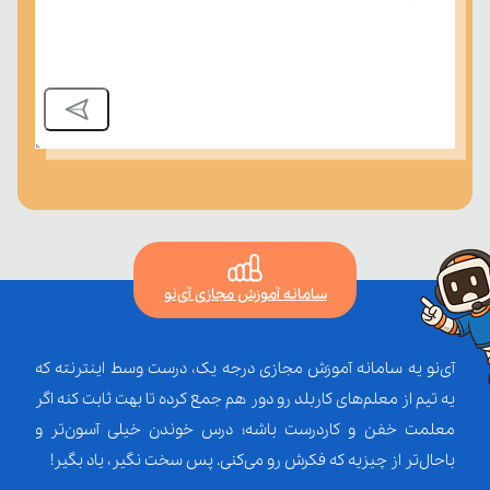
سامانه آموزش مجازی آی‌نو
آی‌نو یه سامانه آموزش مجازی درجه یک، درست وسط اینترنته که
یه تیم از معلم‌‌های کاربلد رو دور هم جمع کرده تا بهت ثابت کنه اگر
معلمت خفن و کاردرست باشه؛ درس خوندن خیلی آسون‌تر و
باحال‌تر از چیزیه که فکرش رو می‌کنی. پس سخت نگیر، یاد بگیر!