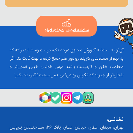
سامانه آموزش مجازی آی‌نو
آی‌نو یه سامانه آموزش مجازی درجه یک، درست وسط اینترنته که
یه تیم از معلم‌‌های کاربلد رو دور هم جمع کرده تا بهت ثابت کنه اگر
معلمت خفن و کاردرست باشه؛ درس خوندن خیلی آسون‌تر و
باحال‌تر از چیزیه که فکرش رو می‌کنی. پس سخت نگیر، یاد بگیر!
نشانــی:
تهران، میدان عطار، خیابان عطار، پلاک 26، ســاختــمان پـرویـن