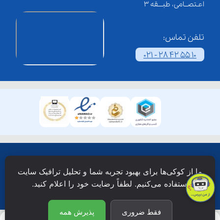
اعـتصــامی، طبـــقه 3
تلفن تماس:
021 - 28 42 55 10
همۀ حقوق این وبسایت نزد شرکت فن آوری شبکه آموزش
ما از کوکی‌ها برای بهبود تجربه شما و تحلیل ترافیک سایت
دانش نویان محفوظ است.
استفاده می‌کنیم. لطفاً رضایت خود را اعلام کنید.
فقط ضروری
پذیرش همه