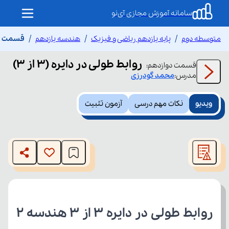
سامانه آموزش مجازی آی‌نو
متوسطه دوم
پایه یازدهم ریاضی و فیزیک
هندسه یازدهم
قسمت دواز
روابط طولی در دایره (3 از ۳)
قسمت
دوازدهم
:
مدرس:
محمد
گودرزی
ویدیو
نکات مهم درسی
آزمون تثبیت
This
is
The media could not be loaded, either because the server
a
modal
or network failed or because the format is not supported.
window.