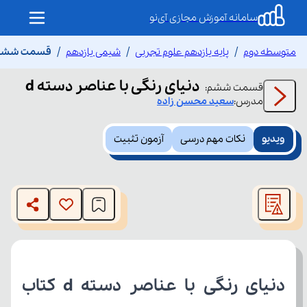
سامانه آموزش مجازی آی‌نو
متوسطه دوم
پایه یازدهم علوم تجربی
شیمی یازدهم
قسمت ششم دن
دنیای رنگی با عناصر دسته d
قسمت
ششم
:
مدرس:
سعید
محسن زاده
ویدیو
نکات مهم درسی
آزمون تثبیت
This
is
The media could not be loaded, either because the server
a
modal
or network failed or because the format is not supported.
window.