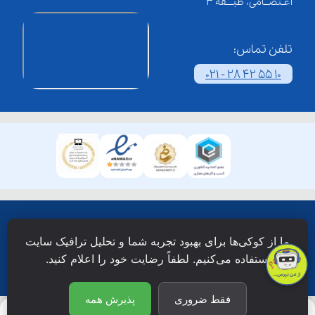
اعـتصــامی، طبـــقه 3
تلفن تماس:
021 - 28 42 55 10
همۀ حقوق این وبسایت نزد شرکت فن آوری شبکه آموزش
ما از کوکی‌ها برای بهبود تجربه شما و تحلیل ترافیک سایت
دانش نویان محفوظ است.
استفاده می‌کنیم. لطفاً رضایت خود را اعلام کنید.
فقط ضروری
پذیرش همه