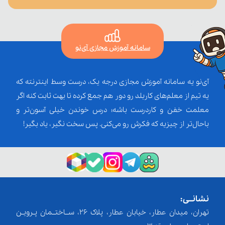
سامانه آموزش مجازی آی‌نو
آی‌نو یه سامانه آموزش مجازی درجه یک، درست وسط اینترنته که
یه تیم از معلم‌‌های کاربلد رو دور هم جمع کرده تا بهت ثابت کنه اگر
معلمت خفن و کاردرست باشه؛ درس خوندن خیلی آسون‌تر و
باحال‌تر از چیزیه که فکرش رو می‌کنی. پس سخت نگیر، یاد بگیر!
نشانــی:
تهران، میدان عطار، خیابان عطار، پلاک 26، ســاختــمان پـرویـن