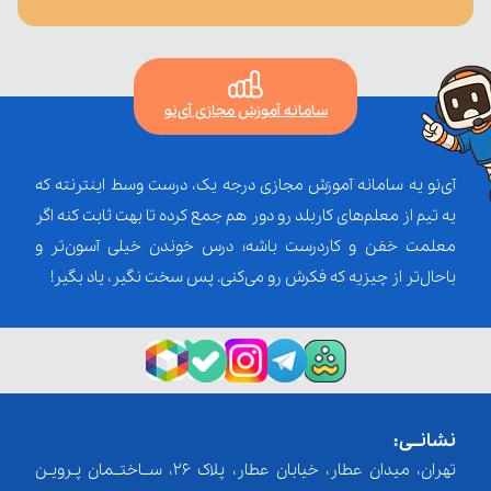
سامانه آموزش مجازی آی‌نو
آی‌نو یه سامانه آموزش مجازی درجه یک، درست وسط اینترنته که
یه تیم از معلم‌‌های کاربلد رو دور هم جمع کرده تا بهت ثابت کنه اگر
معلمت خفن و کاردرست باشه؛ درس خوندن خیلی آسون‌تر و
باحال‌تر از چیزیه که فکرش رو می‌کنی. پس سخت نگیر، یاد بگیر!
نشانــی:
تهران، میدان عطار، خیابان عطار، پلاک 26، ســاختــمان پـرویـن