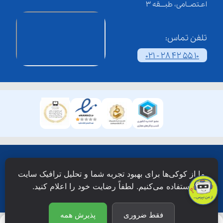
اعـتصــامی، طبـــقه 3
تلفن تماس:
021 - 28 42 55 10
همۀ حقوق این وبسایت نزد شرکت فن آوری شبکه آموزش
ما از کوکی‌ها برای بهبود تجربه شما و تحلیل ترافیک سایت
دانش نویان محفوظ است.
استفاده می‌کنیم. لطفاً رضایت خود را اعلام کنید.
فقط ضروری
پذیرش همه