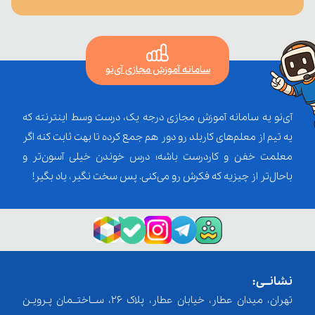
سامانه آموزش مجازی آی‌نو
آی‌نو یه سامانه آموزش مجازی درجه یک، درست وسط اینترنته که
یه تیم از معلم‌‌های کاربلد رو دور هم جمع کرده تا بهت ثابت کنه اگر
معلمت خفن و کاردرست باشه؛ درس خوندن خیلی آسون‌تر و
باحال‌تر از چیزیه که فکرش رو می‌کنی. پس سخت نگیر، یاد بگیر!
نشانــی:
تهران، میدان عطار، خیابان عطار، پلاک 26، ســاختــمان پـرویـن