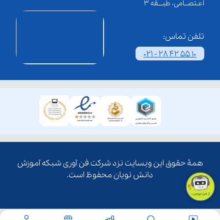
اعـتصــامی، طبـــقه 3
تلفن تماس:
021 - 28 42 55 10
همۀ حقوق این وبسایت نزد شرکت فن آوری شبکه آموزش
دانش نویان محفوظ است.