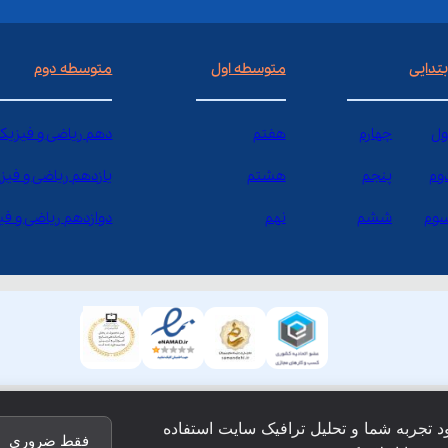
بتدایی
متوسطه اول
متوسطه دوم
ول
چهارم
هفتم
دهم ریاضی و فیزیک
وم
پنجم
هشتم
یازدهم ریاضی و فیز
وم
ششم
نهم
دوازدهم ریاضی و ف
ود تجربه شما و تحلیل ترافیک سایت استفاده
فقط ضروری