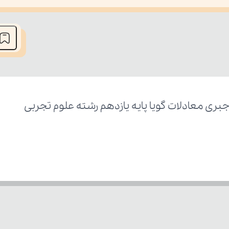
he media could not be loaded, either because the server or network fai
 معادلات گویا پایه یازدهم رشته علوم تجربی