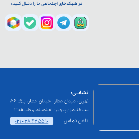
در شبکه‌های اجتماعی ما را دنبال کنید:
نشانــی:
تهران، میدان عطار، خیابان عطار، پلاک 26،
ســاختــمان پـرویـن اعـتصــامی، طبـــقه 3
تلفن تماس:
021 - 28 42 55 10