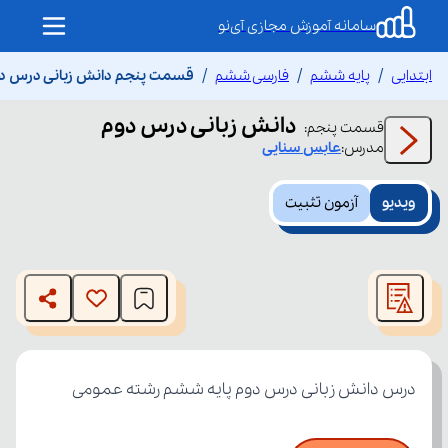
سامانه آموزش مجازی آی‌نو
ابتدایی
پایه ششم
فارسی ششم
قسمت پنجم دانش زبانی درس د
دانش زبانی درس دوم
قسمت
پنجم
:
مدرس:
عابس
سنایی
ویدیو
آزمون تثبیت
This
is
The media could not be loaded, either because the server
a
modal
or network failed or because the format is not supported.
window.
درس دانش زبانی درس دوم پایه ششم رشته عمومی