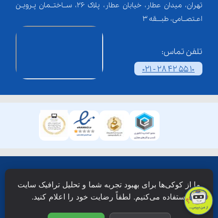
تهران، میدان عطار، خیابان عطار، پلاک 26، ســاختــمان پـرویـن
اعـتصــامی، طبـــقه 3
تلفن تماس:
021 - 28 42 55 10
همۀ حقوق این وبسایت نزد شرکت فن آوری شبکه آموزش
ما از کوکی‌ها برای بهبود تجربه شما و تحلیل ترافیک سایت
دانش نویان محفوظ است.
استفاده می‌کنیم. لطفاً رضایت خود را اعلام کنید.