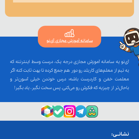
سامانه آموزش مجازی آی‌نو
آی‌نو یه سامانه آموزش مجازی درجه یک، درست وسط اینترنته که
یه تیم از معلم‌‌های کاربلد رو دور هم جمع کرده تا بهت ثابت کنه اگر
معلمت خفن و کاردرست باشه؛ درس خوندن خیلی آسون‌تر و
باحال‌تر از چیزیه که فکرش رو می‌کنی. پس سخت نگیر، یاد بگیر!
نشانــی: