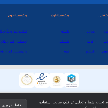
بتدایی
متوسطه اول
متوسطه دوم
ول
چهارم
هفتم
دهم ریاضی و فیزیک
وم
پنجم
هشتم
یازدهم ریاضی و فیز
وم
ششم
نهم
دوازدهم ریاضی و ف
ود تجربه شما و تحلیل ترافیک سایت استفاده
فقط ضروری