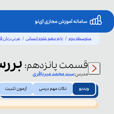
متوسطه دوم
پایه دهم علوم انسانی
عربی،زبان ق
بررس
قسمت
پانزدهم
:
مدرس:
سید محمد
میرباقری
ویدیو
نکات مهم درسی
آزمون تثبیت
This
is
led or because the format is not supported.
a