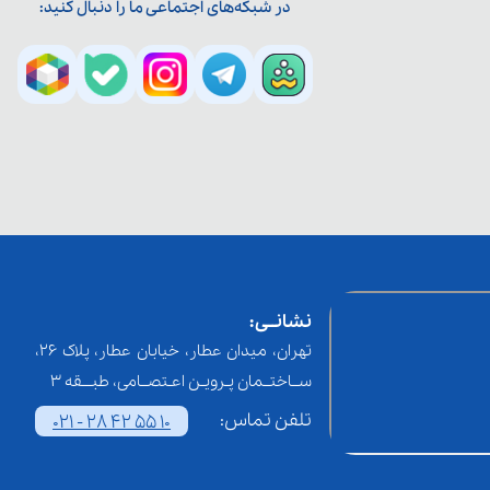
در شبکه‌های اجتماعی ما را دنبال کنید:
نشانــی:
تهران، میدان عطار، خیابان عطار، پلاک 26،
ســاختــمان پـرویـن اعـتصــامی، طبـــقه 3
تلفن تماس:
021 - 28 42 55 10