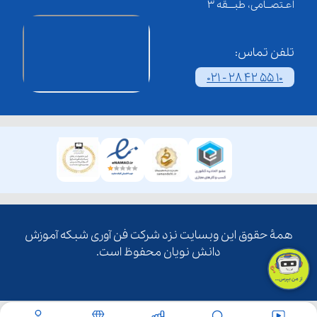
اعـتصــامی، طبـــقه 3
تلفن تماس:
021 - 28 42 55 10
همۀ حقوق این وبسایت نزد شرکت فن آوری شبکه آموزش
دانش نویان محفوظ است.