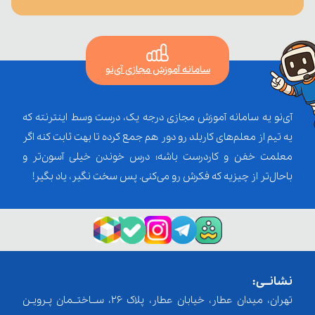
سامانه آموزش مجازی آی‌نو
آی‌نو یه سامانه آموزش مجازی درجه یک، درست وسط اینترنته که
یه تیم از معلم‌‌های کاربلد رو دور هم جمع کرده تا بهت ثابت کنه اگر
معلمت خفن و کاردرست باشه؛ درس خوندن خیلی آسون‌تر و
باحال‌تر از چیزیه که فکرش رو می‌کنی. پس سخت نگیر، یاد بگیر!
نشانــی:
تهران، میدان عطار، خیابان عطار، پلاک 26، ســاختــمان پـرویـن