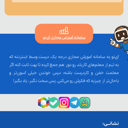
سامانه آموزش مجازی آی‌نو
آی‌نو یه سامانه آموزش مجازی درجه یک، درست وسط اینترنته که
یه تیم از معلم‌‌های کاربلد رو دور هم جمع کرده تا بهت ثابت کنه اگر
معلمت خفن و کاردرست باشه؛ درس خوندن خیلی آسون‌تر و
باحال‌تر از چیزیه که فکرش رو می‌کنی. پس سخت نگیر، یاد بگیر!
نشانــی: