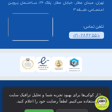
تهران، میدان عطار، خیابان عطار، پلاک 26، ســاختــمان پـرویـن
اعـتصــامی، طبـــقه 3
تلفن تماس:
021 - 28 42 55 10
همۀ حقوق این وبسایت نزد شرکت فن آوری شبکه آموزش
ما از کوکی‌ها برای بهبود تجربه شما و تحلیل ترافیک سایت
دانش نویان محفوظ است.
استفاده می‌کنیم. لطفاً رضایت خود را اعلام کنید.