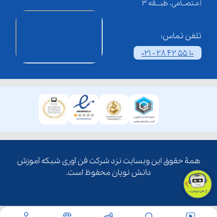
اعـتصــامی، طبـــقه 3
تلفن تماس:
021 - 28 42 55 10
همۀ حقوق این وبسایت نزد شرکت فن آوری شبکه آموزش
دانش نویان محفوظ است.