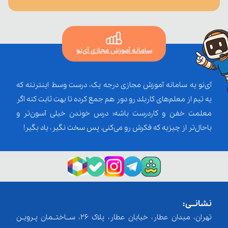
سامانه آموزش مجازی آی‌نو
آی‌نو یه سامانه آموزش مجازی درجه یک، درست وسط اینترنته که
یه تیم از معلم‌‌های کاربلد رو دور هم جمع کرده تا بهت ثابت کنه اگر
معلمت خفن و کاردرست باشه؛ درس خوندن خیلی آسون‌تر و
باحال‌تر از چیزیه که فکرش رو می‌کنی. پس سخت نگیر، یاد بگیر!
نشانــی:
تهران، میدان عطار، خیابان عطار، پلاک 26، ســاختــمان پـرویـن