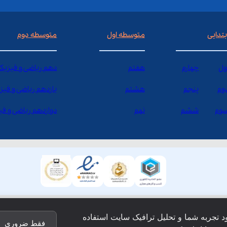
بتدایی
متوسطه اول
متوسطه دوم
ول
چهارم
هفتم
دهم ریاضی و فیزیک
وم
پنجم
هشتم
یازدهم ریاضی و فیز
وم
ششم
نهم
دوازدهم ریاضی و ف
ود تجربه شما و تحلیل ترافیک سایت استفاده
فقط ضروری