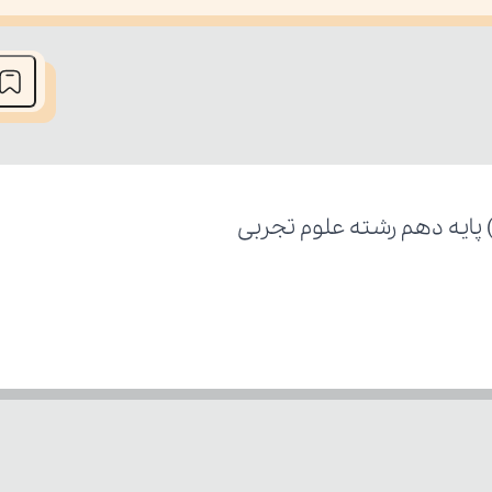
he media could not be loaded, either because the server or network fai