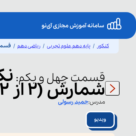
کنکور
پایه دهم علوم تجربی
ریاضی دهم
قسمت 
نک
قسمت
چهل و یکم
:
شمارش (۲ از ۲)
مدرس:
حمید
رسولی
ویدیو