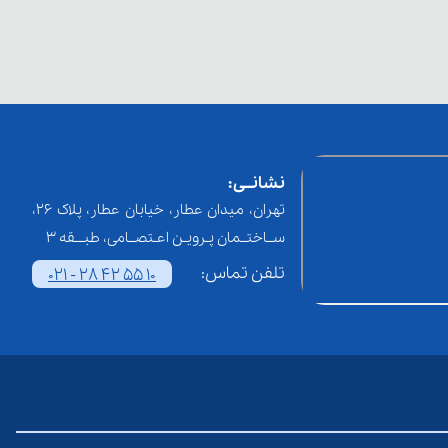
نشانــی:
تهران، میدان عطار، خیابان عطار، پلاک 26،
ســاختــمان پـرویـن اعـتصــامی، طبـــقه 3
تلفن تماس:
021 - 28 42 55 10